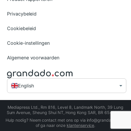
Privacybeleid
Cookiebeleid
Cookie-instellingen
Algemene voorwaarden
English
Mediapress Ltd.
,
Rm 816, Level 8, Landmark North, 39 Lung
Sum Avenue, Sheung Shui NT, Hong Kong SAR
,
BR 65413206
Hulp nodig? Neem contact met ons op via info@grandado.com
of ga naar onze
klantenservice
.