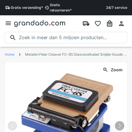
Gratis
Gratis
verzending
*
24/7 service
retourneren
*
Home
Metalen Fiber Cleaver FC-6S Glasvezelkabel Snijder Koude Aluminium Fiber Mes Snijden Gebruikt In Fttx Ftth FC-6S Fiber Cleaver tool
Zoom