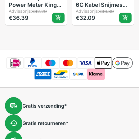
Power Meter King-
6C Kabel Snijmes
70S Type Een Opm
Adviesprijs:
Fttt Glasvezel Mes
Adviesprijs:
€42.29
€36.89
€36.39
€32.09
Glasvezel Kabel
Gereedschap Cutter
Tester -70dBm ~ +
Hoge Precisie
10dBm Sc/fc
Cleavers 16
Universele
Oppervlak Mes
Interface Connector
Gratis
verzending
*
Gratis
retourneren
*