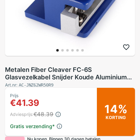
Metalen Fiber Cleaver FC-6S
Glasvezelkabel Snijder Koude Aluminium
Fiber Mes Snijden Gebruikt In Fttx Ftth FC-
Art.nr:
AC-JNZ62WR50R9
6S Fiber Cleaver tool
Prijs
€41.39
14%
€48.39
Adviesprijs:
KORTING
Gratis verzending
*
Nu kopen. Binnen 30 dagen betalen.