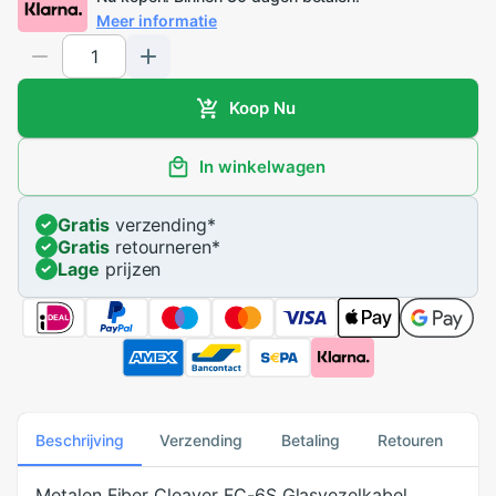
Meer informatie
Koop Nu
In winkelwagen
Gratis
verzending
*
Gratis
retourneren
*
Lage
prijzen
Beschrijving
Verzending
Betaling
Retouren
Metalen Fiber Cleaver FC-6S Glasvezelkabel