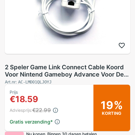
2 Speler Game Link Connect Cable Koord
Voor Nintend Gameboy Advance Voor De
Gba Kabel Wit
Art.nr:
AC-LMO01QLJOYJ
Prijs
€18.59
19%
€22.99
Adviesprijs:
KORTING
Gratis verzending
*
Nu kopen. Binnen 30 dagen betalen.