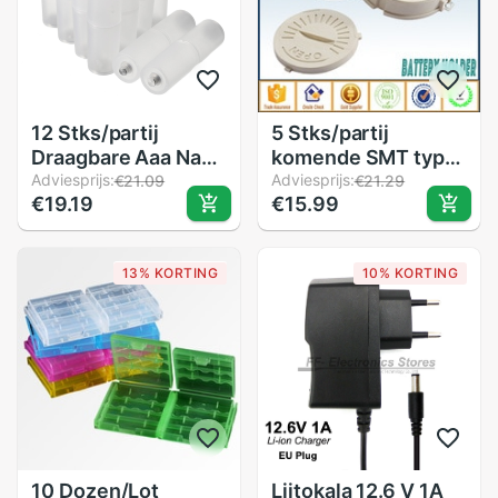
12 Stks/partij
5 Stks/partij
Draagbare Aaa Naar
komende SMT type
Aa Size Cell Batterij
Adviesprijs:
CR2450 KNOOPCEL
Adviesprijs:
€21.09
€21.29
€19.19
€15.99
Converter Adapter
houder met Cover
Batterijen Houder
TBH-CR2450-04
Case Switcher Voor
13% KORTING
10% KORTING
Batterij Case Box
10 Dozen/Lot
Liitokala 12.6 V 1A