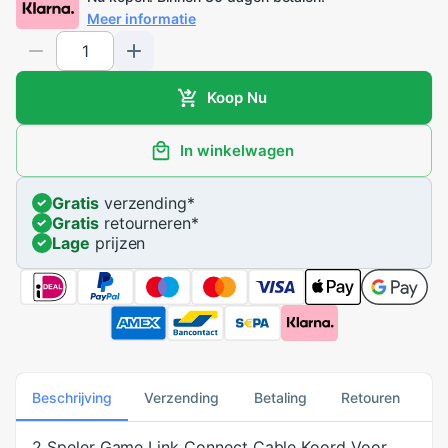
Meer informatie
Koop Nu
In winkelwagen
Gratis
verzending
*
Gratis
retourneren
*
Lage
prijzen
Beschrijving
Verzending
Betaling
Retouren
2 Speler Game Link Connect Cable Koord Voor