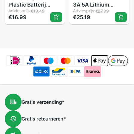
Plastic Batterij
3A 5A Lithium
Houder Box
Adviesprijs:
batterij oplader 3 S
Adviesprijs:
€19.49
€27.99
€16.99
€25.19
Organizer Container
batterij 12 V lader
Voor Aa En Aaa
DC hoofd is
Batterij
5.5*2.1mm
Opbergdozen Case
Cover Voor aa
&amp; Aaa Batterij
Gratis
verzending
*
Gratis
retourneren
*