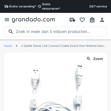
Gratis
Gratis
verzending
*
24/7 service
retourneren
*
Home
2 Speler Game Link Connect Cable Koord Voor Nintend Gameboy Advance Voor De Gba Kabel Wit
Zoom