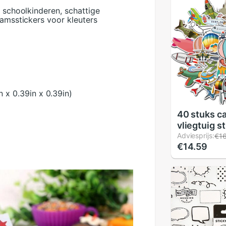
r schoolkinderen, schattige
aamsstickers voor kleuters
 x 0.39in x 0.39in)
40 stuks c
vliegtuig s
luchtballon
Adviesprijs:
€16
€14.59
raketten uf
stickers st
auto lapto
reiskoffer