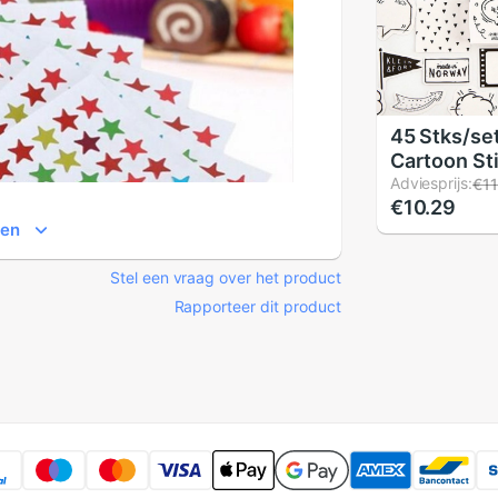
45 Stks/se
Cartoon St
Decoratiev
Adviesprijs:
€11
€10.29
Dagboek Br
ien
Album Stic
Scrapbook
Stel een vraag over het product
Rapporteer dit product