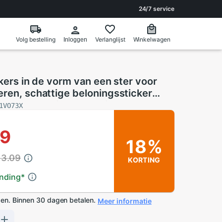
24/7 service
Volg bestelling
Verlanglijst
Winkelwagen
Inloggen
ckers in de vorm van een ster voor
ren, schattige beloningssticker
n, hand- en lichaamsstickers voor
1VO73X
79
18%
13.09
KORTING
ending
*
en. Binnen 30 dagen betalen.
Meer informatie