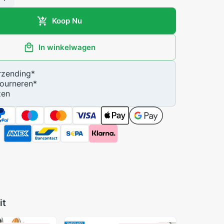
Koop Nu
In winkelwagen
zending
*
ourneren
*
zen
it