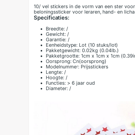
10/ vel stickers in de vorm van een ster voo
beloningssticker voor leraren, hand- en lich
Specificaties:
Breedte:
/
Gewicht:
/
Garantie:
/
Eenheidstype:
Lot (10 stuks/lot)
Pakketgewicht:
0.02kg (0.04lb.)
Pakketgrootte:
1cm x 1cm x 1cm (0.39in
Oorsprong:
Cn(oorsprong)
Modelnummer:
Prijsstickers
Lengte:
/
Hoogte:
/
Functies:
> 6 jaar oud
Diameter:
/