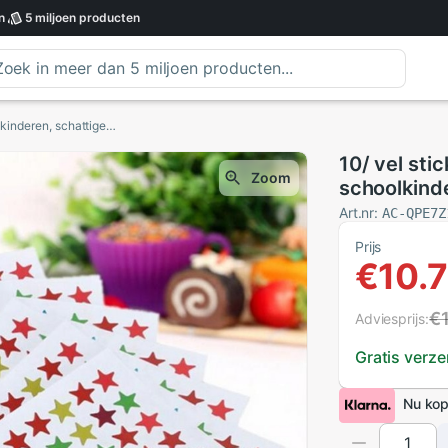
n
5 miljoen
producten
10/ vel stickers in de vorm van een ster voor schoolkinderen, schattige beloningssticker voor leraren, hand- en lichaamsstickers voor kleuters
10/ vel sti
Zoom
schoolkinde
voor lerare
Art.nr:
AC-QPE7Z
kleuters
Prijs
€10.
€
Adviesprijs:
Gratis verz
Nu kop