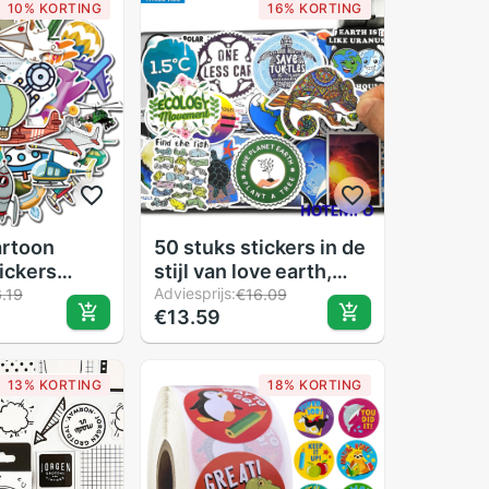
10% KORTING
16% KORTING
artoon
50 stuks stickers in de
tickers
stijl van love earth,
 vliegtuig
educatief, groen en
Adviesprijs:
.19
€16.09
€13.59
o pvc
ecologisch, dieren
icker voor
redden voor kinderen,
p skateboard
doe-het-zelf mobiele
13% KORTING
18% KORTING
telefoon, laptop,
koffer, stickers