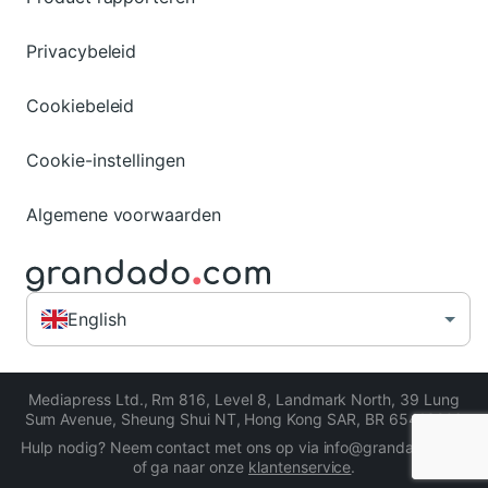
Privacybeleid
Cookiebeleid
Cookie-instellingen
Algemene voorwaarden
English
Mediapress Ltd.
,
Rm 816, Level 8, Landmark North, 39 Lung
Sum Avenue, Sheung Shui NT, Hong Kong SAR
,
BR 65413206
Hulp nodig? Neem contact met ons op via info@grandado.com
of ga naar onze
klantenservice
.