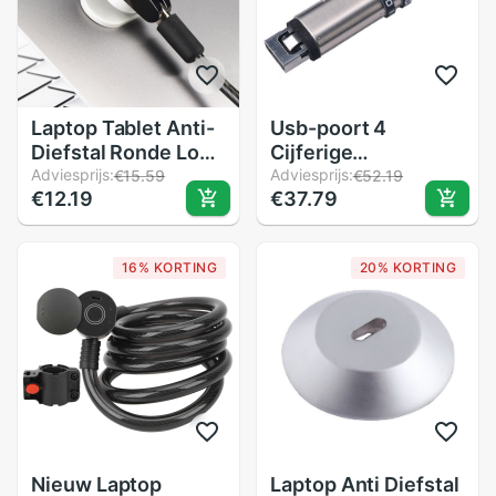
Laptop Tablet Anti-
Usb-poort 4
Diefstal Ronde Lock
Cijferige
Key Hole
Adviesprijs:
Wachtwoord
Adviesprijs:
€15.59
€52.19
€12.19
€37.79
Compatibel Voor
Universele Kabel
Ipad Macbook
Kantoor Laptop
Notebook Security
Lock Beschermende
16% KORTING
20% KORTING
Lock Base
Professionele Anti
Onderdelen Zwarte
Diefstal Beveiliging
Kleur duurzaam
Keyless Combinatie
Nieuw Laptop
Laptop Anti Diefstal