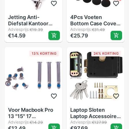
Jetting Anti-
4Pcs Voeten
Diefstal Kantoor
Bottom Case Cover
Notebook Laptop Pc
Adviesprijs:
+ Schroeven Set
Adviesprijs:
€19.39
€31.49
€14.59
€25.79
Computer Bureau
Tool Voor Macbook
Key Security Lock
Pro Retina 13 "15"
Chain Kabel
A1398
13% KORTING
24% KORTING
Voor Macbook Pro
Laptop Sloten
13 "15" 17
Laptop Accessoires
"Achterkant Schroef
Adviesprijs:
DC12V
Adviesprijs:
€14.29
€127.99
€12.49
€97.69
Voor Macbook
Geïntegreerde