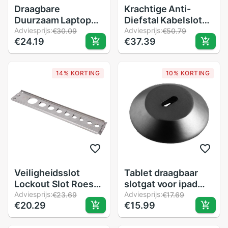
Draagbare
Krachtige Anti-
Duurzaam Laptop
Diefstal Kabelslot
Anti Diefstal Ronde
Adviesprijs:
Digitale Apparatuur
Adviesprijs:
€30.09
€50.79
€24.19
€37.39
Lock Gat Tablet
Anti-Diefstal Locker
Safty
Voor Laptops Pc
Monitor Andere
14% KORTING
10% KORTING
Apparaten Black
Veiligheidsslot
Tablet draagbaar
Lockout Slot Roest
slotgat voor ipad
Slip Voor
Adviesprijs:
veilig anti-diefstal
Adviesprijs:
€23.69
€17.69
€20.29
€15.99
Elektrische Power
laptop duurzaam
Voor Chemische
rond