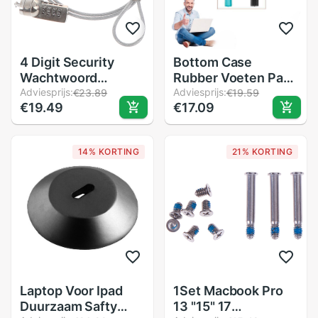
4 Digit Security
Bottom Case
Wachtwoord
Rubber Voeten Pad
Computer Lock
Adviesprijs:
Laptop Stand
Adviesprijs:
€23.89
€19.59
€19.49
€17.09
Anti-Diefstal
Laptop Vervanging
Ketting Voor
Inch A1278 A1286
Notebook Pc Laptop
Pro 13/15/17 A1297
14% KORTING
21% KORTING
Anti-Diefstal Slot
Voeten Base Voor
Combinatie Security
macbook J5R6
lock
Laptop Voor Ipad
1Set Macbook Pro
Duurzaam Safty
13 "15" 17