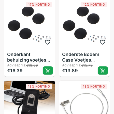
Voor Industriële
17% KORTING
12% KORTING
Onderkant
Onderste Bodem
behuizing voetjes
Case Voetjes
voetjes schroeven
Adviesprijs:
Schroefset -
Adviesprijs:
€19.69
€15.79
€16.39
€13.89
set reparatieset
Vervangingskit voor
vervanging voor
Apple MacBook
apple macbook
A1369 A1370 A1465
13% KORTING
18% KORTING
a1369 a1370 a1465
A1466
a1466