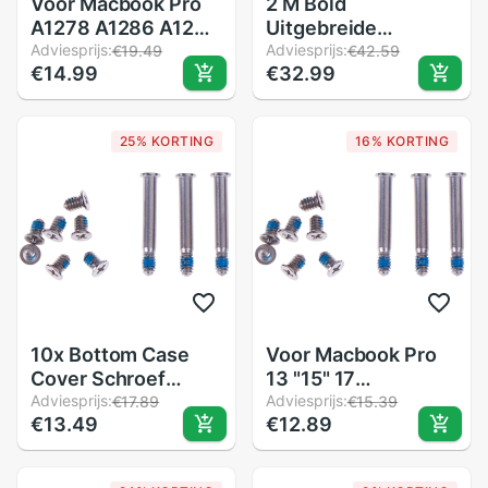
Voor Macbook Pro
2 M Bold
A1278 A1286 A1297
Uitgebreide
Rubber Voeten
Adviesprijs:
Universal Type
Adviesprijs:
€19.49
€42.59
€14.99
€32.99
Bodem Met
Sleutel Alle Stalen
Schroeven
Mini Notebook
Schroevendraaier
Computer Lock
25% KORTING
16% KORTING
10x Bottom Case
Voor Macbook Pro
Cover Schroef
13 "15" 17
Schroeven Set Voor
Adviesprijs:
"Achterkant Schroef
Adviesprijs:
€17.89
€15.39
€13.49
€12.89
Pro Serie 13 "15" 17"
Voor Macbook
A1278 A1286 A1297
Computer Case