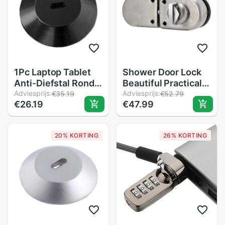
1Pc Laptop Tablet
Shower Door Lock
Anti-Diefstal Ronde
Beautiful Practical
Slot Gat Voor Ipad
Adviesprijs:
Glass Door Lock for
Adviesprijs:
€35.19
€52.79
€26.19
€47.99
Macbook Notebook
Home for Office for
Security Lock
Kitchen
Onderdelen Zwarte
20% KORTING
26% KORTING
Kleur