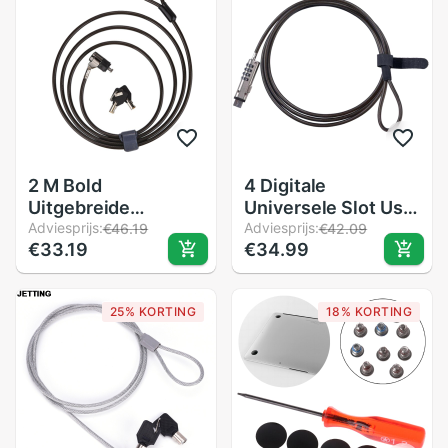
2 M Bold
4 Digitale
Uitgebreide
Universele Slot Usb
Universal Type
Adviesprijs:
Laptop Security
Adviesprijs:
€46.19
€42.09
€33.19
€34.99
Sleutel Alle Stalen
Cable Lock Voor
Mini Notebook
Computer
Computer Lock
25% KORTING
18% KORTING