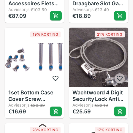
Accessoires Fiets
Draagbare Slot Gat
Motorfiets Lock
Adviesprijs:
Duurzaam Tablet
Adviesprijs:
€103.59
€23.49
€87.09
€18.89
IP65 Waterdicht
Voor Ipad Ronde
Verdikking Usb
Safty
Opladen Voertuig
19% KORTING
21% KORTING
Lock Laptop Sloten
1set Bottom Case
Wachtwoord 4 Digit
Cover Screw
Security Lock Anti-
Screws Set For Pro
Adviesprijs:
Diefstal Ketting
Adviesprijs:
€20.69
€32.19
€16.69
€25.59
Series 13" 15" 17"
Voor Notebook Pc
Laptop 54DB
28% KORTING
17% KORTING