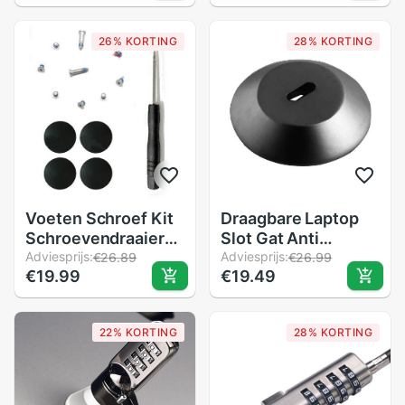
Universele 4
Cijferige
26% KORTING
28% KORTING
Wachtwoord
Notebook
Combinatie Anti
Diefstal
Voeten Schroef Kit
Draagbare Laptop
Schroevendraaier
Slot Gat Anti
Voet Rubber Tool
Adviesprijs:
Diefstal Tablet Safty
Adviesprijs:
€26.89
€26.99
€19.99
€19.49
Accessoires
Ronde Voor Ipad
Vervanging Bottom
Duurzaam Zwart
Case Cover Voor
22% KORTING
28% KORTING
Macbook Air