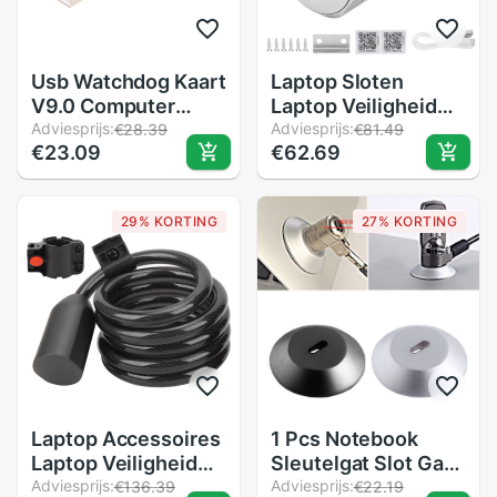
Usb Watchdog Kaart
Laptop Sloten
V9.0 Computer
Laptop Veiligheid
Blauw Scherm
Adviesprijs:
Intelligente Slot
Adviesprijs:
€28.39
€81.49
€23.09
€62.69
Stopgezet
Vingerafdruk App
Automatische
Unlock Zinklegering
Herstart Miner
Voor Home Office
29% KORTING
27% KORTING
Geen Shell
Lade Archiefkast
Laptop Accessoires
1 Pcs Notebook
Laptop Veiligheid
Sleutelgat Slot Gat
Stalen Touw Slot
Adviesprijs:
Compatibel Ronde
Adviesprijs:
€136.39
€22.19